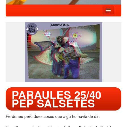
INICIO
NOTÍCIAS
ESPECTÁCULOS
COMPAÑIA
TALLER
CONTACTO
PARAULES 25/40
PEP SALSETES
Perdoneu però dues coses que algú ho havia de dir: