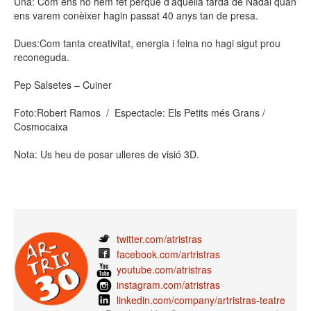
Una: Com ens ho hem fet perquè d’aquella tarda de Nadal quan
ens varem conèixer hagin passat 40 anys tan de presa.
Dues:Com tanta creativitat, energia i feina no hagi sigut prou
reconeguda.
Pep Salsetes – Cuiner
Foto:Robert Ramos / Espectacle: Els Petits més Grans /
Cosmocaixa
Nota: Us heu de posar ulleres de visió 3D.
twitter.com/atristras
facebook.com/artristras
youtube.com/atristras
instagram.com/atristras
linkedin.com/company/artristras-teatre