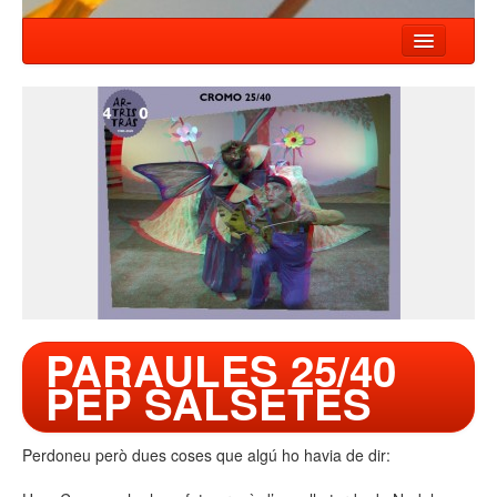
HOME
NEWS
SHOWS
COMPANY
WORKSHOP
CONTACT
PARAULES 25/40
PEP SALSETES
Perdoneu però dues coses que algú ho havia de dir: