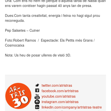
Una: Com ens ho hem fet perquè d’aquella tarda de Nadal quan
ens varem conèixer hagin passat 40 anys tan de presa.
Dues:Com tanta creativitat, energia i feina no hagi sigut prou
reconeguda.
Pep Salsetes – Cuiner
Foto:Robert Ramos / Espectacle: Els Petits més Grans /
Cosmocaixa
Nota: Us heu de posar ulleres de visió 3D.
twitter.com/atristras
facebook.com/artristras
youtube.com/atristras
instagram.com/atristras
linkedin.com/company/artristras-teatre