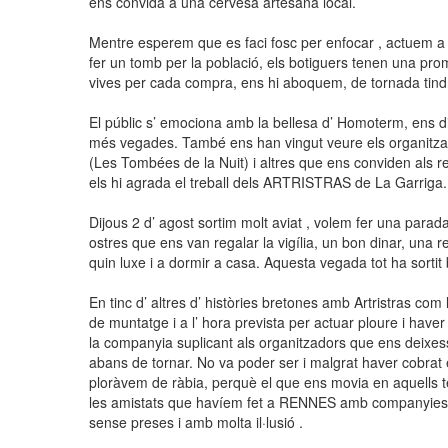
ens convida a una cervesa artesana local.
Mentre esperem que es faci fosc per enfocar , actuem a
fer un tomb per la població, els botiguers tenen una prom
vives per cada compra, ens hi aboquem, de tornada tind
El públic s’ emociona amb la bellesa d’ Homoterm, ens di
més vegades. També ens han vingut veure els organitz
(Les Tombées de la Nuit) i altres que ens conviden als res
els hi agrada el treball dels ARTRISTRAS de La Garriga.
Dijous 2 d’ agost sortim molt aviat , volem fer una parada
ostres que ens van regalar la vigília, un bon dinar, una r
quin luxe i a dormir a casa. Aquesta vegada tot ha sortit 
En tinc d’ altres d’ històries bretones amb Artristras com 
de muntatge i a l’ hora prevista per actuar ploure i haver 
la companyia suplicant als organitzadors que ens deixes
abans de tornar. No va poder ser i malgrat haver cobrat e
ploràvem de ràbia, perquè el que ens movia en aquells t
les amistats que havíem fet a RENNES amb companyies d
sense preses i amb molta il·lusió .