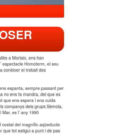
ROSER
llès a Morlaix, ens han
 l’ espectacle Homoterm, el seu
a conèixer el treball des
 ens espanta, sempre passant per
nça no ens fa mandra, del que es
rrot que ens espera i ens cuida
els companys dels grups Sèmola,
l Mar, es l’ any 1990
l costat del magnífic aqüeducte
 que tot estigui a punt i de pas