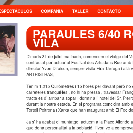
ESPECTÁCULOS
COMPAÑIA
TALLER
CONTACTO
PARAULES 6/40 
VILÀ
Dimarts 31 de juliol matinada, comencem el viatge del Va
contractat per actuar al Festival des Arts dans Rue amb
director Yvon Diraison, sempre visita Fira Tàrrega i allà v
ARTRISTRAS,
Tenim 1.215 Quilòmetres i 15 hores per davant però no
carreteres tranquil·les , no hi ha pressa , travessar Fra
tracta es d’ arribar a sopar i dormir a l’ hotel del Sr. Pie
durant la nostra estada. En el programa coincidim amb 
Tortell Poltrona i Xarxa que han inaugurat amb El Foc de
Ja s’ ha acabat el muntatge, actuem a la Place Allende a
que dona personalitat a la població, l’Ivon ve a comprovar