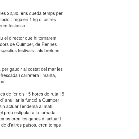
 les 22,30, ens queda temps per
oció : regalen 1 kg d’ ostres
rem festassa.
u el director que hi tornarem
adors de Quimper, de Rennes
pectius festivals : als bretons
 per gaudir al costat del mar les
efrescada i carretera i manta,
bé.
les de fer els 15 hores de ruta i 5
d’ anul·lar la funció a Quimper i
sin actuar l’endemà al matí
l preu estipulat a la tornada
emps eren les ganes d’ actuar i
e d’altres països, eren temps