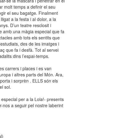
posar-se la màscara i penetrar en el
r molt temps a definir el seu
egir el seu bagatge. Finalment
igat a la festa i al dolor, a la
anys. D’un teatre resclosit i
pre amb una màgia especial que fa
ctacles amb tots els sentits que
estudiats, des de les imatges i
aç que fa i desfà. Tot al servei
dalits dins l’espai-temps.
s carrers i places i es van
ropa i altres parts del Món. Ara,
porta i sorprèn . ELLS són els
l sol.
special per a la Lola!- presents
r-nos a seguir pel nostre laberint
l)