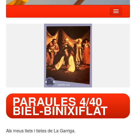
INICIO
NOTÍCIAS
ESPECTÁCULOS
COMPAÑIA
TALLER
CONTACTO
PARAULES 4/40
BIEL-BINIXIFLAT
Als meus tiets i tietes de La Garriga.