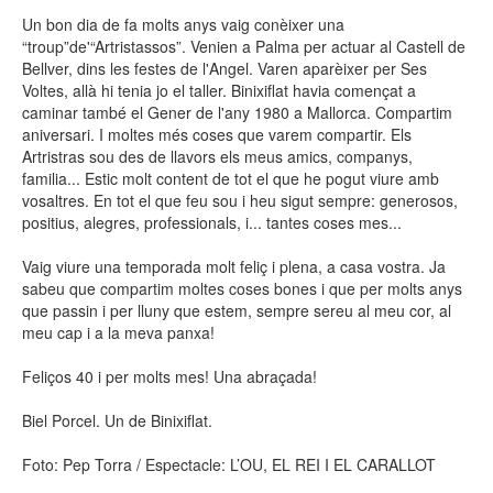
Un bon dia de fa molts anys vaig conèixer una
“troup”de'“Artristassos”. Venien a Palma per actuar al Castell de
Bellver, dins les festes de l'Angel. Varen aparèixer per Ses
Voltes, allà hi tenia jo el taller. Binixiflat havia començat a
caminar també el Gener de l'any 1980 a Mallorca. Compartim
aniversari. I moltes més coses que varem compartir. Els
Artristras sou des de llavors els meus amics, companys,
familia... Estic molt content de tot el que he pogut viure amb
vosaltres. En tot el que feu sou i heu sigut sempre: generosos,
positius, alegres, professionals, i... tantes coses mes...
Vaig viure una temporada molt feliç i plena, a casa vostra. Ja
sabeu que compartim moltes coses bones i que per molts anys
que passin i per lluny que estem, sempre sereu al meu cor, al
meu cap i a la meva panxa!
Feliços 40 i per molts mes! Una abraçada!
Biel Porcel. Un de Binixiflat.
Foto: Pep Torra / Espectacle: L’OU, EL REI I EL CARALLOT