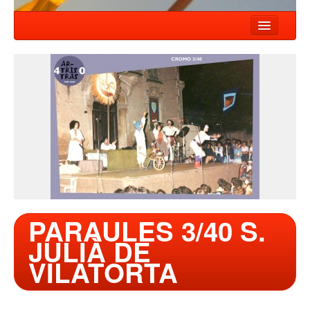
INICIO
NOTÍCIAS
ESPECTÁCULOS
COMPAÑIA
TALLER
CONTACTO
PARAULES 3/40 S.
JULIÀ DE
VILATORTA