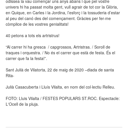
odissea la vau començar uns anys abans i que pel vostre
univers hi ha passat molta gent, vull agrair de tot cor la Glòria,
en Quique, en Carles i la Jordina, l’esforç i la tossuderia d’estar
al peu del canó des del començament. Gràcies per fer-me
còmplice de les vostres genialitats!
40 petons a tots els artristrus!
“Al carrer hi ha gresca / capgrossos, Artristras. / Soroll de
traques i orquestra. / No és el carrer que està de festa. És el
carrer que fa la festa!”.
Sant Julià de Vilatorta, 22 de maig de 2020 –diada de santa
Rita-
Julià Casacuberta i Lluís Vilalta, en nom del col·lectiu Relleu.
FOTO: Lluis Vilalta / FESTES POPULARS ST.ROC. Espectacle:
L'Ocell de la pluja.