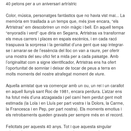
40 petons per a un aniversari artrístric
Color, música, personatges fantàstics que no havia vist mai... La
memòria em trasllada a un temps que, més jove encara, “els
Artristras” em descobriren un món màgic i bell. En aquell temps
“enyoradís i verd” que diria en Segarra, Artristras va transformar
els meus carrers i places en espais escènics, i en cada racó
traspuava la sorpresa i la genialitat d’una gent que sap integrar-
se i amarar-se de l’essència del lloc on van a raure, per oferir
una mostra del seu ofici fet a mida per a cada paisatge. Amb
l’originalitat com a signe identificador, Artristras ens ha ofert
l’oportunitat de somniar i deixar de tocar de peus a terra en
molts moments del nostre atrafegat moment de viure.
Aquella amistat que va començar amb un ou, un rei i un carallot
en aquell llunyà sant Roc de 1981, encara perdura. L’atzar ens
ha fotut més d’una atzagaiada i pel camí hem perdut gent molt
estimada (la Lola i en Lluís per part vostra i la Dolors, la Carme,
la Francesca i en Pep, per part nostra). Els moments emotius i
els retrobaments queden gravats per sempre més en el record.
Felicitats per aquests 40 anys. Tot i que aquesta singular