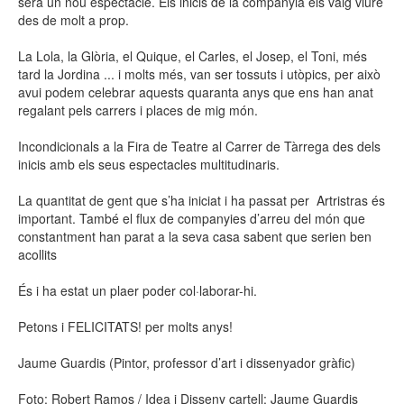
serà un nou espectacle. Els inicis de la companyia els vaig viure
des de molt a prop.
La Lola, la Glòria, el Quique, el Carles, el Josep, el Toni, més
tard la Jordina ... i molts més, van ser tossuts i utòpics, per això
avui podem celebrar aquests quaranta anys que ens han anat
regalant pels carrers i places de mig món.
Incondicionals a la Fira de Teatre al Carrer de Tàrrega des dels
inicis amb els seus espectacles multitudinaris.
La quantitat de gent que s’ha iniciat i ha passat per Artristras és
important. També el flux de companyies d’arreu del món que
constantment han parat a la seva casa sabent que serien ben
acollits
És i ha estat un plaer poder col·laborar-hi.
Petons i FELICITATS! per molts anys!
Jaume Guardis (Pintor, professor d’art i dissenyador gràfic)
Foto: Robert Ramos / Idea i Disseny cartell: Jaume Guardis