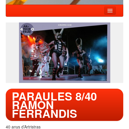
HOME
NEWS
SHOWS
COMPANY
WORKSHOP
CONTACT
PARAULES 8/40
RAMON
FERRANDIS
40 anys d’Artristras