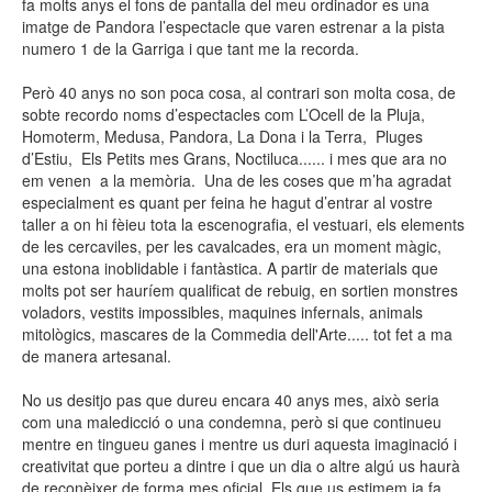
fa molts anys el fons de pantalla del meu ordinador es una
imatge de Pandora l’espectacle que varen estrenar a la pista
numero 1 de la Garriga i que tant me la recorda.
Però 40 anys no son poca cosa, al contrari son molta cosa, de
sobte recordo noms d’espectacles com L’Ocell de la Pluja,
Homoterm, Medusa, Pandora, La Dona i la Terra, Pluges
d’Estiu, Els Petits mes Grans, Noctiluca...... i mes que ara no
em venen a la memòria. Una de les coses que m’ha agradat
especialment es quant per feina he hagut d’entrar al vostre
taller a on hi fèieu tota la escenografia, el vestuari, els elements
de les cercaviles, per les cavalcades, era un moment màgic,
una estona inoblidable i fantàstica. A partir de materials que
molts pot ser hauríem qualificat de rebuig, en sortien monstres
voladors, vestits impossibles, maquines infernals, animals
mitològics, mascares de la Commedia dell'Arte..... tot fet a ma
de manera artesanal.
No us desitjo pas que dureu encara 40 anys mes, això seria
com una maledicció o una condemna, però si que continueu
mentre en tingueu ganes i mentre us duri aquesta imaginació i
creativitat que porteu a dintre i que un dia o altre algú us haurà
de reconèixer de forma mes oficial. Els que us estimem ja fa