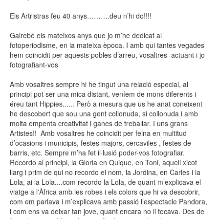
Els Artristras feu 40 anys……….deu n’hi do!!!!
Gairebé els mateixos anys que jo m’he dedicat al
fotoperiodisme, en la mateixa època. I amb qui tantes vegades
hem coincidit per aquests pobles d’arreu, vosaltres actuant i jo
fotografiant-vos
Amb vosaltres sempre hi he tingut una relació especial, al
principi pot ser una mica distant, veníem de mons diferents i
éreu tant Hippies...... Però a mesura que us he anat coneixent
he descobert que sou una gent collonuda, si collonuda i amb
molta empenta creativitat i ganes de treballar. I uns grans
Artistes!! Amb vosaltres he coincidit per feina en multitud
d’ocasions i municipis, festes majors, cercaviles , festes de
barris, etc. Sempre m’ha fet il·lusió poder-vos fotografiar.
Recordo al principi, la Gloria en Quique, en Toni, aquell xicot
llarg i prim de qui no recordo el nom, la Jordina, en Carles i la
Lola, ai la Lola....com recordo la Lola, de quant m’explicava el
viatge a l'Àfrica amb les robes i els colors que hi va descobrir,
com em parlava i m’explicava amb passió l’espectacle Pandora,
i com ens va deixar tan jove, quant encara no li tocava. Des de