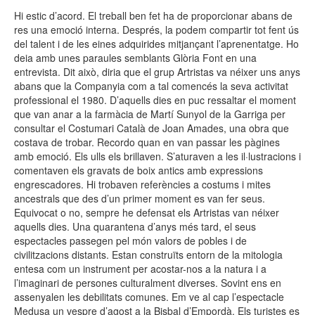
Hi estic d’acord. El treball ben fet ha de proporcionar abans de
res una emoció interna. Després, la podem compartir tot fent ús
del talent i de les eines adquirides mitjançant l’aprenentatge. Ho
deia amb unes paraules semblants Glòria Font en una
entrevista. Dit això, diria que el grup Artristas va néixer uns anys
abans que la Companyia com a tal comencés la seva activitat
professional el 1980. D’aquells dies en puc ressaltar el moment
que van anar a la farmàcia de Martí Sunyol de la Garriga per
consultar el Costumari Català de Joan Amades, una obra que
costava de trobar. Recordo quan en van passar les pàgines
amb emoció. Els ulls els brillaven. S’aturaven a les il·lustracions i
comentaven els gravats de boix antics amb expressions
engrescadores. Hi trobaven referències a costums i mites
ancestrals que des d’un primer moment es van fer seus.
Equivocat o no, sempre he defensat els Artristas van néixer
aquells dies. Una quarantena d’anys més tard, el seus
espectacles passegen pel món valors de pobles i de
civilitzacions distants. Estan construïts entorn de la mitologia
entesa com un instrument per acostar-nos a la natura i a
l’imaginari de persones culturalment diverses. Sovint ens en
assenyalen les debilitats comunes. Em ve al cap l’espectacle
Medusa un vespre d’agost a la Bisbal d’Empordà. Els turistes es