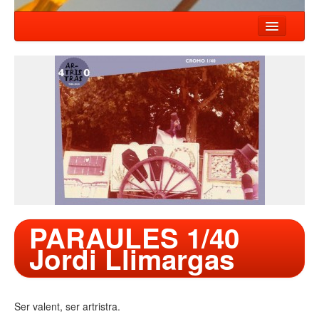
HOME
NEWS
SHOWS
COMPANY
WORKSHOP
CONTACT
PARAULES 1/40
Jordi Llimargas
Ser valent, ser artristra.