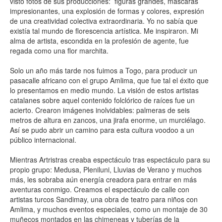
visto fotos de sus producciones: figuras grandes, máscaras
impresionantes, una explosión de formas y colores, expresión
de una creatividad colectiva extraordinaria. Yo no sabía que
existía tal mundo de florescencia artística. Me inspiraron. Mi
alma de artista, escondida en la profesión de agente, fue
regada como una flor marchita.
Solo un año más tarde nos fuimos a Togo, para producir un
pasacalle africano con el grupo Amlima, que fue tal el éxito que
lo presentamos en medio mundo. La visión de estos artistas
catalanes sobre aquel contenido folclórico de raíces fue un
acierto. Crearon imágenes inolvidables: palmeras de seis
metros de altura en zancos, una jirafa enorme, un murciélago.
Así se pudo abrir un camino para esta cultura voodoo a un
público internacional.
Mientras Artristras creaba espectáculo tras espectáculo para su
propio grupo: Medusa, Pleniluni, Lluvias de Verano y muchos
más, les sobraba aún energía creadora para entrar en más
aventuras conmigo. Creamos el espectáculo de calle con
artistas turcos Sandimay, una obra de teatro para niños con
Amlima, y muchos eventos especiales, como un montaje de 30
muñecos montados en las chimeneas y tuberías de la