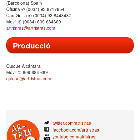
(Barcelona) Spain
Oficina ✆ (0034) 93 8717654
Can Guilla ✆ (0034) 93 8443487
Mòvil ✆ (0034) 609 684669
artristras@artristras.com
Producció
Quique Alcántara
Mòvil ✆ 609 684 669
quique@artristras.com
twitter.com/atristras
facebook.com/artristras
youtube.com/atristras