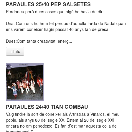
PARAULES 25/40 PEP SALSETES
Perdoneu però dues coses que algú ho havia de dir:
Una: Com ens ho hem fet perquè d’aquella tarda de Nadal quan
ens varem conèixer hagin passat 40 anys tan de presa.
Dues:Com tanta creativitat, energ...
+ Info
PARAULES 24/40 TIAN GOMBAU
Vaig tindre la sort de conèixer als Artristras a Vinaròs, el meu
poble, als anys 80 del segle XX. Estem al 20 del segle XXI i
encara no em penedeixo! Es fan d’estimar aquesta colla de
tarambanes! T...